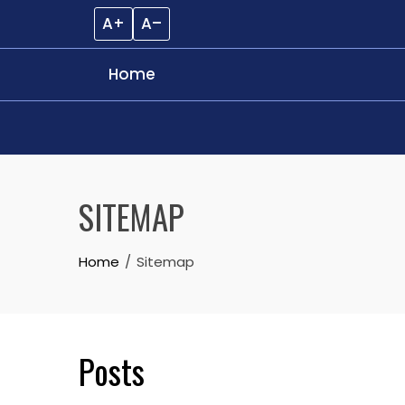
A+
A–
Home
Skip
to
SITEMAP
content
Home
Sitemap
Posts