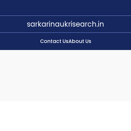
sarkarinaukrisearch.in
Contact Us
About Us