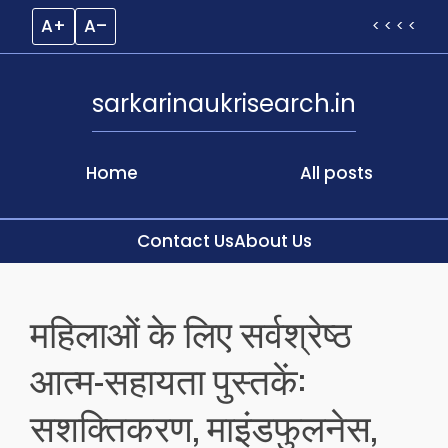
A+
A–
< < < <
sarkarinaukrisearch.in
Home
All posts
Contact Us
About Us
Skip
to
महिलाओं के लिए सर्वश्रेष्ठ
content
आत्म-सहायता पुस्तकें:
सशक्तिकरण, माइंडफुलनेस,