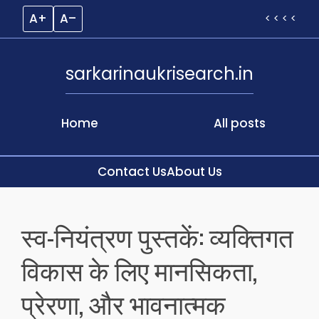
A+
A–
< < < <
sarkarinaukrisearch.in
Home
All posts
Contact Us
About Us
Skip
to
स्व-नियंत्रण पुस्तकें: व्यक्तिगत
content
विकास के लिए मानसिकता,
प्रेरणा, और भावनात्मक