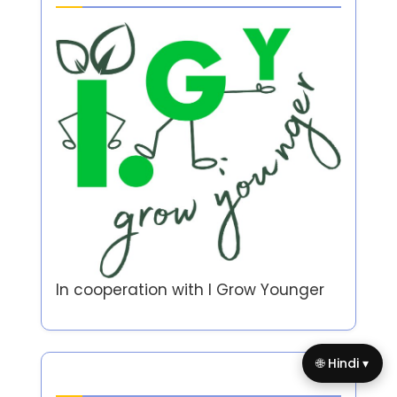
In cooperation with
I Grow Younger
🌐 Hindi ▾
Author