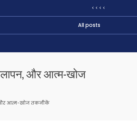
< < < <
All posts
 लचीलापन, और आत्म-खोज
, और आत्म-खोज तकनीकें