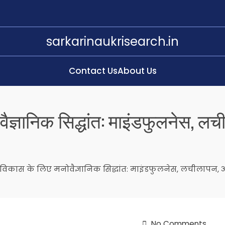
sarkarinaukrisearch.in
Contact Us
About Us
वैज्ञानिक सिद्धांत: माइंडफुलनेस,
त विकास के लिए मनोवैज्ञानिक सिद्धांत: माइंडफुलनेस, लचीलापन
No Comments