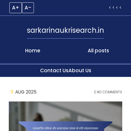
A+
A–
< < < <
sarkarinaukrisearch.in
Home
All posts
Contact Us
About Us
Skip
11
AUG 2025
NO COMMENTS
to
content