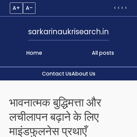
A+
A–
< < < <
sarkarinaukrisearch.in
Home
All posts
Contact Us
About Us
Skip
to
भावनात्मक बुद्धिमत्ता और
content
लचीलापन बढ़ाने के लिए
माइंडफुलनेस प्रथाएँ