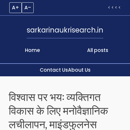
A+
A–
< < < <
sarkarinaukrisearch.in
Home
All posts
Contact Us
About Us
Skip
to
विश्वास पर भय: व्यक्तिगत
content
विकास के लिए मनोवैज्ञानिक
लचीलापन, माइंडफुलनेस